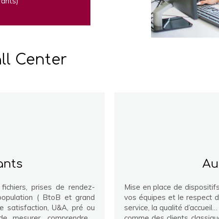
rants)
ll Center
ants
Au
fichiers, prises de rendez-
Mise en place de dispositif
population ( BtoB et grand
vos équipes et le respect d
e satisfaction, U&A, pré ou
service, la qualité d’accuei
 de mesurer, comprendre ,
comme des clients classiqu